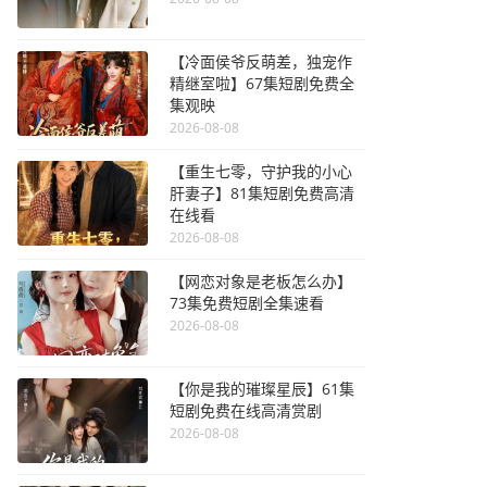
【冷面侯爷反萌差，独宠作
精继室啦】67集短剧免费全
集观映
2026-08-08
【重生七零，守护我的小心
肝妻子】81集短剧免费高清
在线看
2026-08-08
【网恋对象是老板怎么办】
73集免费短剧全集速看
2026-08-08
【你是我的璀璨星辰】61集
短剧免费在线高清赏剧
2026-08-08