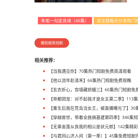
朱笔一勾定良缘（48集）
关注我每天分享热门
爆款搞笑短剧
相关推荐：
【当我遇见你】70集热门短剧免费高清观看
【他以流年赴清禾】66集热门短剧免费观瞧
【玄衣折心，宫墙藏娇娥三】66集热门短剧免
【帝都团宠：对不起我才是女主第二季】113
【重生后我在荒岛当女王，被直播曝光了】30
【穿越兽世，带着全族搞基建第四季】346集
【无辜金莲从良我的相公是状元郎】142集精
【与君同心济人间（第一季）】45集免费短剧