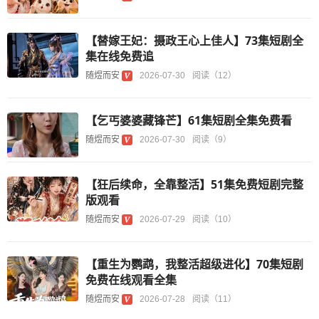
【替嫁王妃：摄政王心上佳人】73集短剧全
集在线免费追
随煜而安
2026-07-30
阅读（12）
【乞丐婆婆藏锋芒】61集短剧全集免费看
随煜而安
2026-07-30
阅读（9）
【狂后续命，全靠整活】51集免费短剧完整
版观看
随煜而安
2026-07-29
阅读（10）
【重生为鹦鹉，我整活超级进化】70集短剧
免费在线观看全集
随煜而安
2026-07-28
阅读（11）